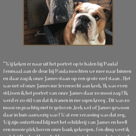
“Wij keken er naar uit het portret op te halen bij Paula!
Eenmaal aan de deur bij Paula mochten we mee naar binnen
en daar zag ik onze James staan op een grote ezel staan . Het
was net of onze James me levensecht aan keek. Ik was even
stil,toen ik het portret van onze James daar zo mooi zag ! Ik
werd er zo stil van dat ik tranen in me ogen kreeg . Dit was zo
mooi en prachtig niet te geloven ,leek wel of James gewoon
daar in huis aanwezig was ! Wat een verassing was dat zeg,
Wij zijn ontzettend blij met het schilderij van James en heeft
een mooie plek boven onze bank gekregen. Één ding weet ik