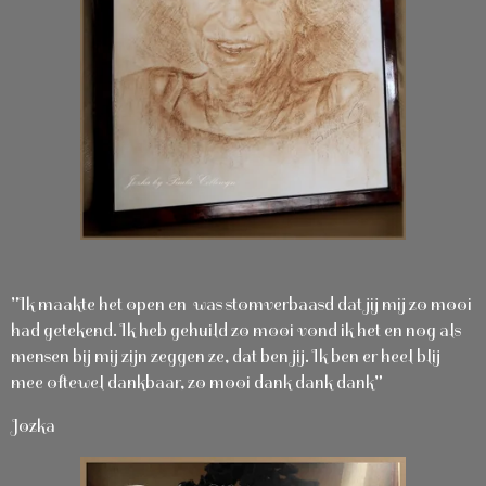
"Ik maakte het open en was stomverbaasd dat jij mij zo mooi
had getekend. Ik heb gehuild zo mooi vond ik het en nog als
mensen bij mij zijn zeggen ze, dat ben jij. Ik ben er heel blij
mee oftewel dankbaar, zo mooi dank dank dank"
Jozka