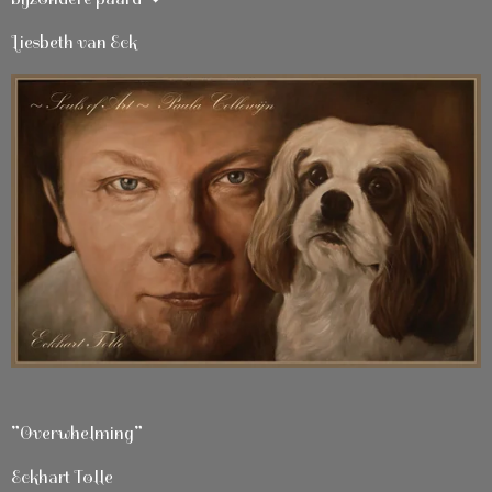
Liesbeth van Eck
”Overwhelming”
Eckhart Tolle