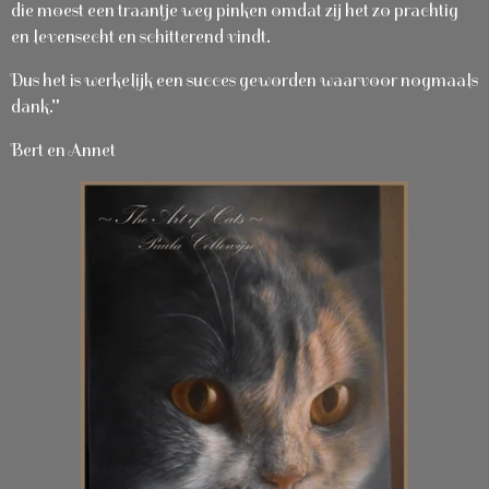
die moest een traantje weg pinken omdat zij het zo prachtig
en levensecht en schitterend vindt.
Dus het is werkelijk een succes geworden waarvoor nogmaals
dank."
Bert en Annet