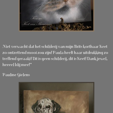
Niet verwacht dat het schilderij van mijn Brits korthaar Keet
zo ontzettend mooi zou zijn! Paula heeft haar uitdrukking zo
treffend geraakt! Dit is geen schilderij, dit is Keet! Dankjewel,
heeeel blij mee!"
Pauline Gielens