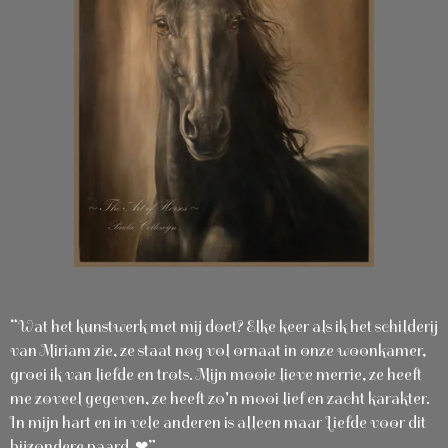
“Wat het kunstwerk met mij doet? Elke keer als ik het schilderij
van Miriam zie, ze staat nog vol ornaat in onze woonkamer,
groei ik van liefde en trots. Mijn mooie lieve merrie, ze heeft
me zoveel gegeven, ze heeft zo'n mooi lief en zacht karakter.
In mijn hart en in vele anderen is alleen maar Liefde voor dit
bijzondere paard ❤”