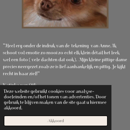
“Heel erg onder de indruk van de tekening van Anne. Ik
schoot vol emotie zo mooi zo echt elk klein détail het leek
wel een foto ( vele dachten dat ook). Mijn kleine pittige dame
precies neergezet zoals ze is lief aanhankelijk en pittig. Je kijkt
recht in haar ziel!”
Katinka van Ojik
Deze website gebruikt cookies voor analyse-
doeleinden en/of het tonen van advertenties. Door
gebruik te blijven maken van de site gaat u hiermee
akkoord.
Akkoord