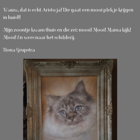
Wauw, dat is echt Aristo ja! Die gaat een mooi plekje krijgen
in huis!!!
Mijn zoontje kwam thuis en die zei: mooi! Mooi! Mama kijk!
Mooi! En wees naar het schilderij.
Ilona Grupstra