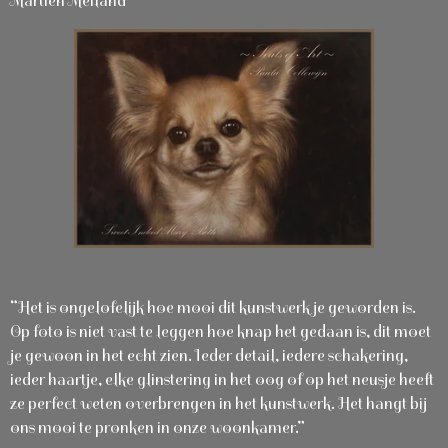
Martien Meiland
“Het is ongelofelijk hoe mooi dit kunstwerkje geworden is.
Op foto is niet vast te leggen hoe knap het gedaan is, dit moet
je gewoon in het echt zien. Ieder detail, iedere schakering,
ieder haartje, elke glinstering in het oog of op het neusje heeft
ze perfect weten overbrengen in het kunstwerk. Het hangt bij
ons mooi te pronken in onze woonkamer.”