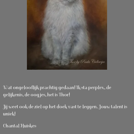
Wat ongelooflijk prachtig gedaan! Ik sta perplex, de
gelijkenis, de oogjes, het is Thor!
Jij weet ook de ziel op het doek vast te leggen. Jouw talent is
uniek!
Chantal Huiskes