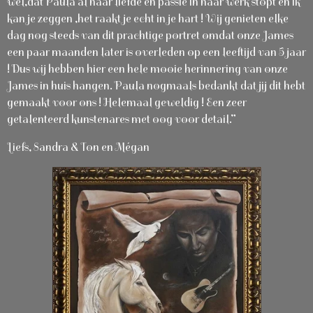
wel,dat Paula al haar liefde en passie in haar werk stopt en ik
kan je zeggen ,het raakt je echt in je hart ! Wij genieten elke
dag nog steeds van dit prachtige portret omdat onze James
een paar maanden later is overleden op een leeftijd van 5 jaar
! Dus wij hebben hier een hele mooie herinnering van onze
James in huis hangen. Paula nogmaals bedankt dat jij dit hebt
gemaakt voor ons ! Helemaal geweldig ! Een zeer
getalenteerd kunstenares met oog voor detail.”
Liefs, Sandra & Ton en Mégan