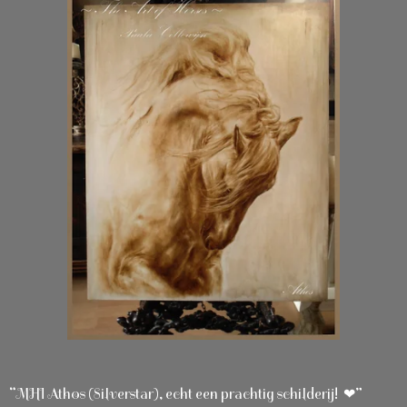
“MHI Athos (Silverstar), echt een prachtig schilderij! ❤”